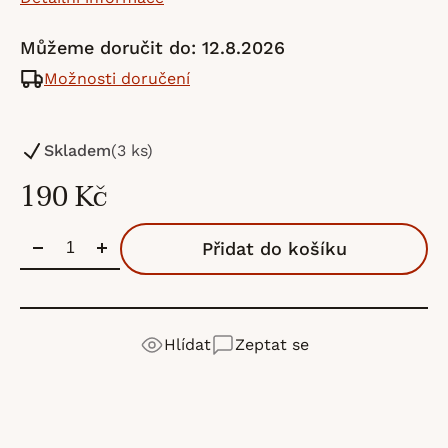
Můžeme doručit do:
12.8.2026
Možnosti doručení
Skladem
(3 ks)
190 Kč
Přidat do košíku
Hlídat
Zeptat se
Sandnes Garn
je norská značka s tradicí od roku
Detailní popis produktu
Výrobní
SandGarn AB
1888. Patří mezi největší výrobce pletacích přízí v