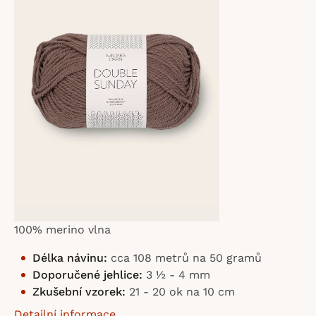
z
5
hvězdiček.
100% merino vlna
Délka návinu:
cca 108 metrů na 50 gramů
Doporučené jehlice:
3 ½ - 4 mm
Zkušební vzorek:
21 - 20 ok na 10 cm
Detailní informace