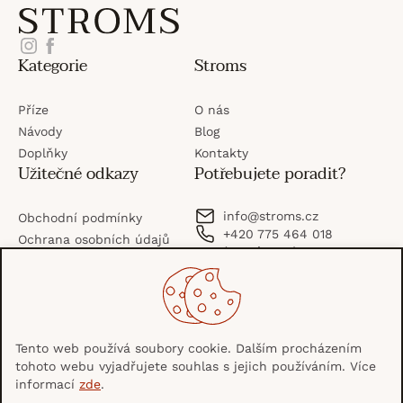
Z
Instagram
Facebook
Kategorie
Stroms
á
Příze
O nás
p
Návody
Blog
Doplňky
Kontakty
Užitečné odkazy
Potřebujete poradit?
a
info
@
stroms.cz
Obchodní podmínky
+420 775 464 018
t
Ochrana osobních údajů
(po–pá: 8–16)
Možnosti platby
í
V
M
Možnosti dopravy
i
a
Tento web používá soubory cookie. Dalším procházením
tohoto webu vyjadřujete souhlas s jejich používáním. Více
s
s
P
B
Z
informací
zde
.