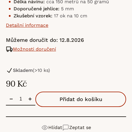
Délka návinu:
cca 150 metrů na 50 gramů
Doporučené jehlice:
5 mm
Zkušební vzorek:
17 ok na 10 cm
Detailní informace
Můžeme doručit do:
12.8.2026
Možnosti doručení
Skladem
(>10 ks)
90 Kč
Přidat do košíku
Hlídat
Zeptat se