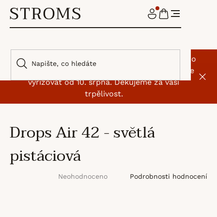
Přejít
na
NÁKUPNÍ
obsah
KOŠÍK
🌿 I my jsme si na chvíli odskočili od klubíček. Do
9. srpna máme dovolenou, objednávky začneme
vyřizovat od 10. srpna. Děkujeme za vaši
trpělivost.
Drops Air 42 - světlá
pistáciová
Průměrné
Podrobnosti hodnocení
Neohodnoceno
hodnocení
produktu
je
0,0