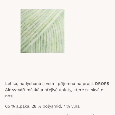
z
5
hvězdiček.
Lehká, nadýchaná a velmi příjemná na práci.
DROPS
Air
vytváří měkké a hřejivé úplety, které se skvěle
nosí.
65 % alpaka, 28 % polyamid, 7 % vlna