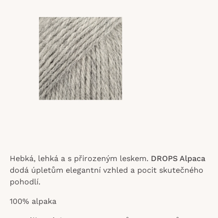
z
5
hvězdiček.
Hebká, lehká a s přirozeným leskem.
DROPS Alpaca
dodá úpletům elegantní vzhled a pocit skutečného
pohodlí.
100% alpaka