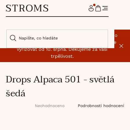
Přejít
na
NÁKUPNÍ
obsah
KOŠÍK
🌿 I my jsme si na chvíli odskočili od klubíček. Do
9. srpna máme dovolenou, objednávky začneme
vyřizovat od 10. srpna. Děkujeme za vaši
trpělivost.
Drops Alpaca 501 - světlá
šedá
Průměrné
Podrobnosti hodnocení
Neohodnoceno
hodnocení
produktu
je
0,0