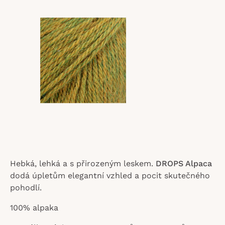
z
5
hvězdiček.
Hebká, lehká a s přirozeným leskem.
DROPS Alpaca
dodá úpletům elegantní vzhled a pocit skutečného
pohodlí.
100% alpaka