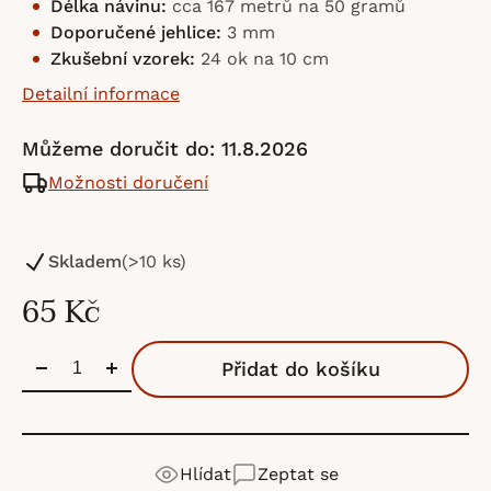
Délka návinu:
cca 167 metrů na 50 gramů
Doporučené jehlice:
3 mm
Zkušební vzorek:
24 ok na 10 cm
Detailní informace
Můžeme doručit do:
11.8.2026
Možnosti doručení
Skladem
(>10 ks)
65 Kč
Přidat do košíku
Hlídat
Zeptat se