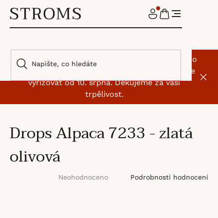
Přejít
na
NÁKUPNÍ
obsah
KOŠÍK
🌿 I my jsme si na chvíli odskočili od klubíček. Do
9. srpna máme dovolenou, objednávky začneme
vyřizovat od 10. srpna. Děkujeme za vaši
trpělivost.
Drops Alpaca 7233 - zlatá
olivová
Průměrné
Podrobnosti hodnocení
Neohodnoceno
hodnocení
produktu
je
0,0