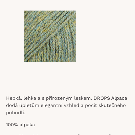
z
5
hvězdiček.
Hebká, lehká a s přirozeným leskem.
DROPS Alpaca
dodá úpletům elegantní vzhled a pocit skutečného
pohodlí.
100% alpaka