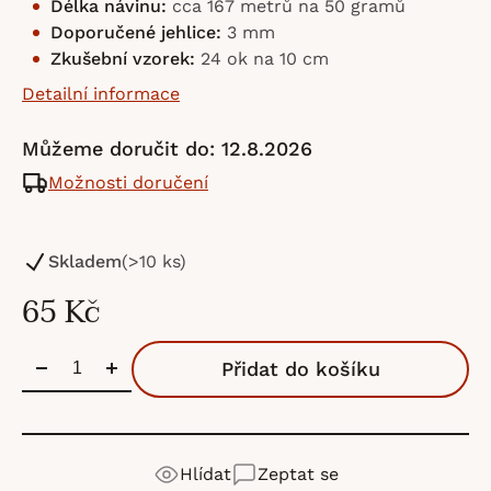
Délka návinu:
cca 167 metrů na 50 gramů
Doporučené jehlice:
3 mm
Zkušební vzorek:
24 ok na 10 cm
Detailní informace
Můžeme doručit do:
12.8.2026
Možnosti doručení
Skladem
(>10 ks)
65 Kč
Přidat do košíku
Hlídat
Zeptat se