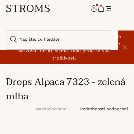
Přejít
na
NÁKUPNÍ
obsah
KOŠÍK
🌿 I my jsme si na chvíli odskočili od klubíček. Do
9. srpna máme dovolenou, objednávky začneme
vyřizovat od 10. srpna. Děkujeme za vaši
trpělivost.
Drops Alpaca 7323 - zelená
mlha
Průměrné
Podrobnosti hodnocení
Neohodnoceno
hodnocení
produktu
je
0,0