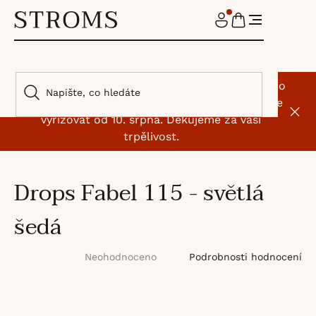
Přejít
na
NÁKUPNÍ
obsah
KOŠÍK
🌿 I my jsme si na chvíli odskočili od klubíček. Do
9. srpna máme dovolenou, objednávky začneme
vyřizovat od 10. srpna. Děkujeme za vaši
trpělivost.
Drops Fabel 115 - světlá
šedá
Průměrné
Podrobnosti hodnocení
Neohodnoceno
hodnocení
produktu
je
0,0