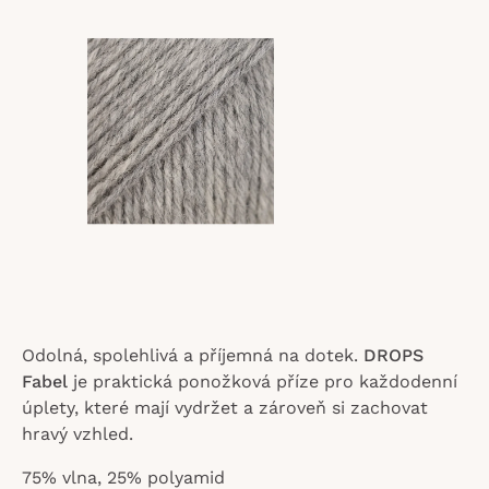
z
5
hvězdiček.
Odolná, spolehlivá a příjemná na dotek.
DROPS
Fabel
je praktická ponožková příze pro každodenní
úplety, které mají vydržet a zároveň si zachovat
hravý vzhled.
75% vlna, 25% polyamid