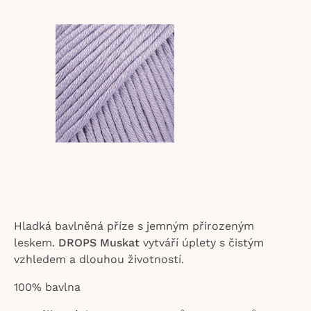
z
5
hvězdiček.
Hladká bavlněná příze s jemným přirozeným
leskem.
DROPS Muskat
vytváří úplety s čistým
vzhledem a dlouhou životností.
100% bavlna