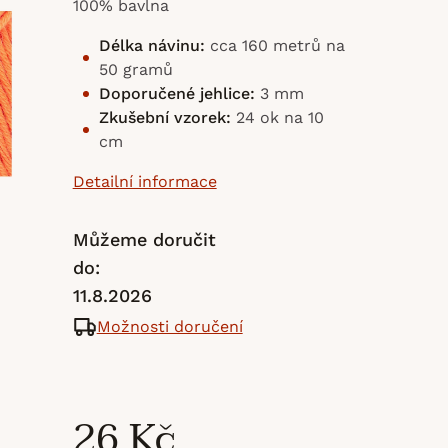
100% bavlna
Délka návinu:
cca 160 metrů na
50 gramů
Doporučené jehlice:
3 mm
Zkušební vzorek:
24 ok na 10
cm
Detailní informace
Můžeme doručit
do:
11.8.2026
Možnosti doručení
26 Kč