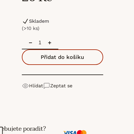
Skladem
(>10 ks)
Přidat do košíku
Hlídat
Zeptat se
řebujete poradit?