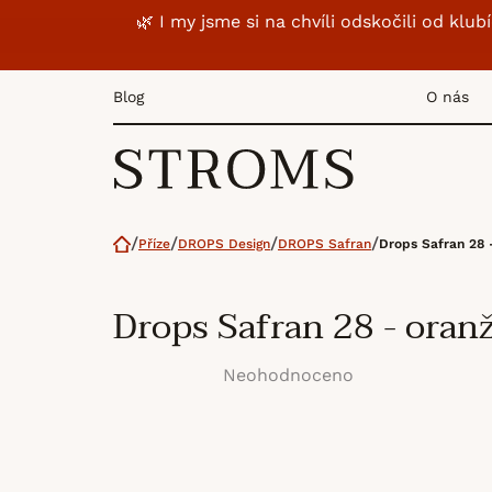
Přejít
🌿 I my jsme si na chvíli odskočili od k
na
obsah
Blog
O nás
Domů
Příze
DROPS Design
DROPS Safran
Drops Safran 28 
Drops Safran 28 - oran
Neohodnoceno
Průměrné
hodnocení
produktu
je
0,0
z