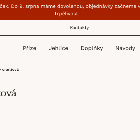
lubíček. Do 9. srpna máme dovolenou, objednávky začneme v
trpělivost.
Kontakty
Příze
Jehlice
Doplňky
Návody
- oranžová
žová