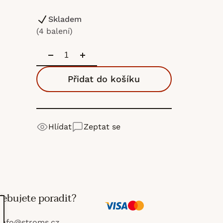
Skladem
(4 balení)
Přidat do košíku
Hlídat
Zeptat se
řebujete poradit?
V
M
info
@
stroms.cz