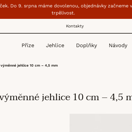
lubíček. Do 9. srpna máme dovolenou, objednávky začneme v
trpělivost.
Kontakty
Příze
Jehlice
Doplňky
Návody
 výměnné jehlice 10 cm – 4,5 mm
 výměnné jehlice 10 cm – 4,5