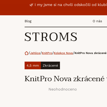
Přejít
🌿 I my jsme si na chvíli odskočili od k
na
obsah
Blog
O nás
Domů
Jehlice
KnitPro
Kolekce Nova
KnitPro Nova zkrácené
4,5 mm
Zkrácené
KnitPro Nova zkrácené
Neohodnoceno
Průměrné
hodnocení
produktu
je