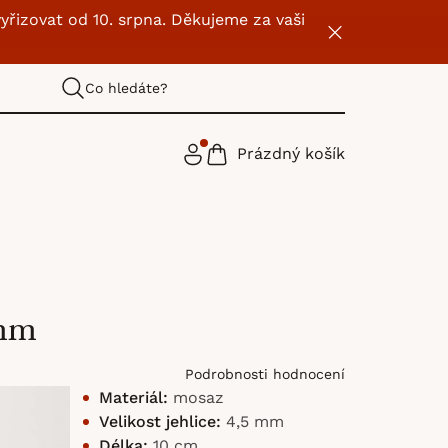
yřizovat od 10. srpna. Děkujeme za vaši
Co hledáte?
Prázdný košík
NÁKUPNÍ
KOŠÍK
 mm
Podrobnosti hodnocení
Materiál:
mosaz
Velikost jehlice:
4,5 mm
Délka:
10 cm