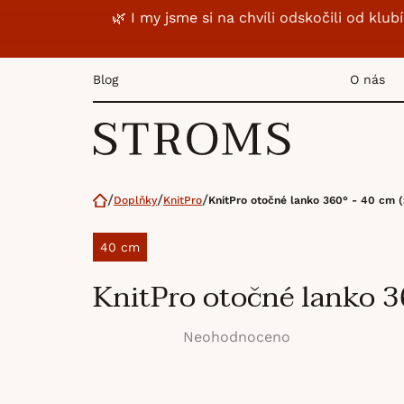
Přejít
🌿 I my jsme si na chvíli odskočili od k
na
obsah
Blog
O nás
Domů
Doplňky
KnitPro
KnitPro otočné lanko 360° - 40 cm (
40 cm
KnitPro otočné lanko 36
Neohodnoceno
Průměrné
hodnocení
produktu
je