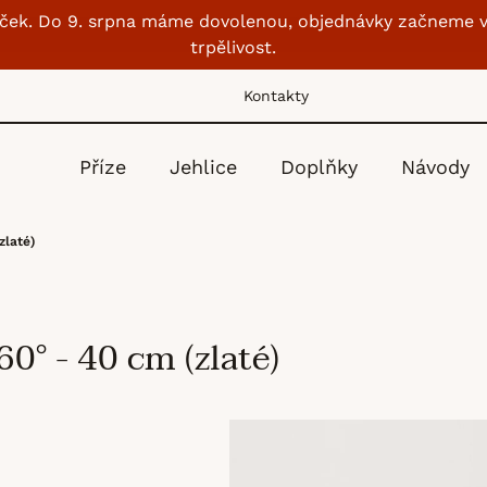
lubíček. Do 9. srpna máme dovolenou, objednávky začneme v
trpělivost.
Kontakty
Příze
Jehlice
Doplňky
Návody
zlaté)
0° - 40 cm (zlaté)