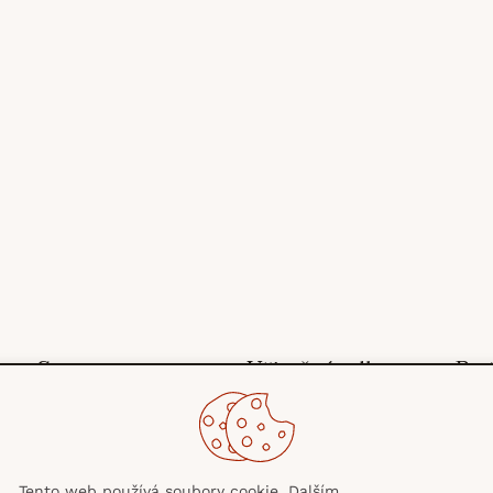
Stroms
Užitečné odkazy
Pot
O nás
Obchodní podmínky
Blog
Ochrana osobních
Kontakty
údajů
Tento web používá soubory cookie. Dalším