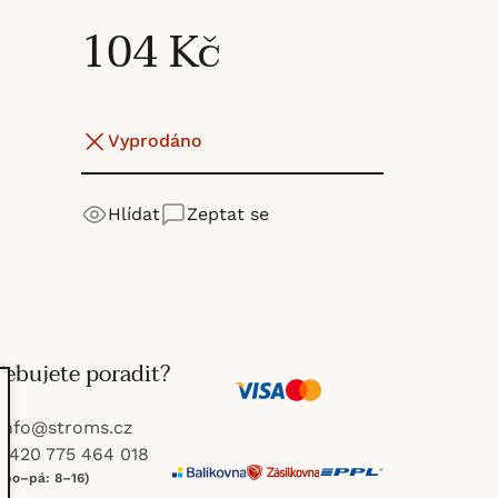
104 Kč
Vyprodáno
Hlídat
Zeptat se
řebujete poradit?
V
M
info
@
stroms.cz
i
a
+420 775 464 018
(po–pá: 8–16)
s
s
P
B
Z