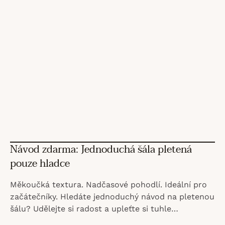
ů
Návod zdarma: Jednoduchá šála pletená
pouze hladce
Měkoučká textura. Nadčasové pohodlí. Ideální pro
začátečníky. Hledáte jednoduchý návod na pletenou
šálu? Udělejte si radost a upleťte si tuhle
jednoduchou šálu pletenou jen hladce – ve