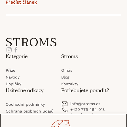
Přečíst článek
vroubkovém vzo...
O
v
Z
l
Instagram
Facebook
Kategorie
Stroms
á
á
Příze
O nás
p
d
Návody
Blog
Doplňky
Kontakty
Užitečné odkazy
Potřebujete poradit?
a
a
c
info
@
stroms.cz
Obchodní podmínky
+420 775 464 018
t
Ochrana osobních údajů
(po–pá: 8–16)
í
Možnosti platby