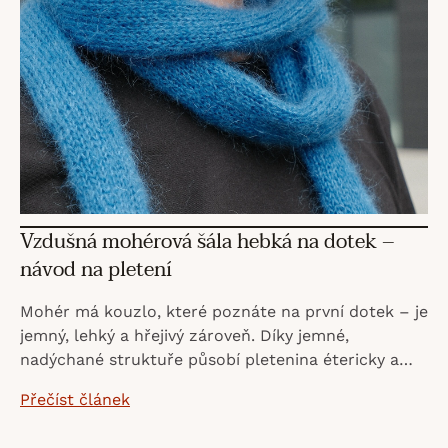
i
s
č
l
Vzdušná mohérová šála hebká na dotek –
á
návod na pletení
n
Mohér má kouzlo, které poznáte na první dotek – je
jemný, lehký a hřejivý zároveň. Díky jemné,
nadýchané struktuře působí pletenina étericky a
k
elegantně. Tento projekt je ideální pro ty, kdo chtějí
Přečíst článek
sp...