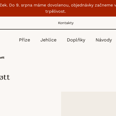
lubíček. Do 9. srpna máme dovolenou, objednávky začneme v
trpělivost.
Kontakty
Příze
Jehlice
Doplňky
Návody
øtt
øtt