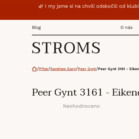
Přejít
🌿 I my jsme si na chvíli odskočili od k
na
obsah
Blog
O nás
Domů
Příze
Sandnes Garn
Peer Gynt
Peer Gynt 3161 - Eiken
Peer Gynt 3161 - Eiken
Neohodnoceno
Průměrné
hodnocení
produktu
je
0,0
z