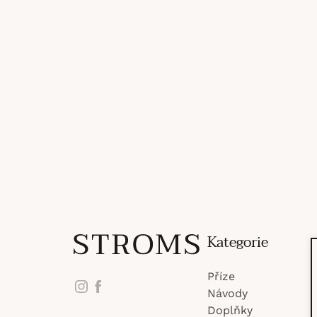
Z
Kategorie
Příze
á
Instagram
Facebook
Návody
Doplňky