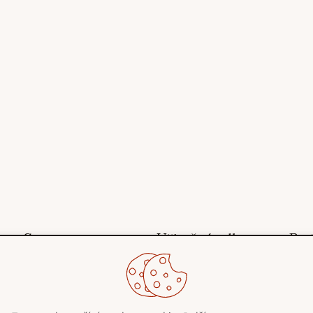
Stroms
Užitečné odkazy
Pot
O nás
Obchodní podmínky
Blog
Ochrana osobních
Kontakty
údajů