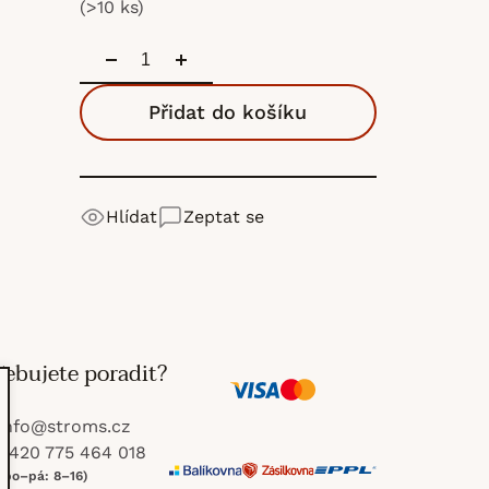
(>10 ks)
Přidat do košíku
Hlídat
Zeptat se
řebujete poradit?
V
M
info
@
stroms.cz
i
a
+420 775 464 018
(po–pá: 8–16)
s
s