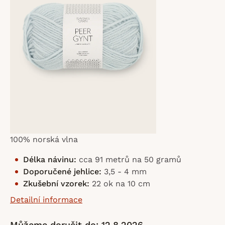
hvězdiček.
100% norská vlna
Délka návinu:
cca 91 metrů na 50 gramů
Doporučené jehlice:
3,5 - 4 mm
Zkušební vzorek:
22 ok na 10 cm
Detailní informace
Můžeme doručit do:
12.8.2026