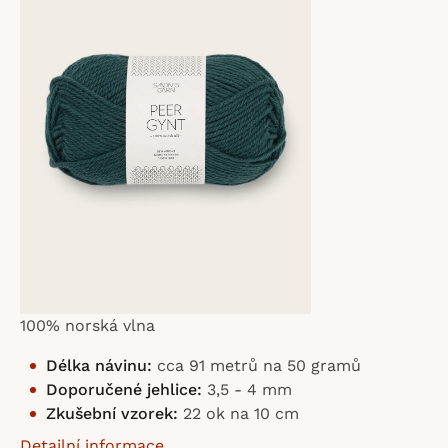
z
5
hvězdiček.
100% norská vlna
Délka návinu:
cca 91 metrů na 50 gramů
Doporučené jehlice:
3,5 - 4 mm
Zkušební vzorek:
22 ok na 10 cm
Detailní informace