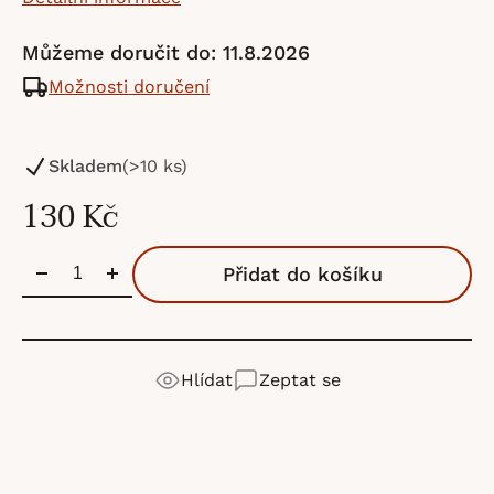
Můžeme doručit do:
11.8.2026
Možnosti doručení
Skladem
(>10 ks)
130 Kč
Přidat do košíku
Hlídat
Zeptat se
Sandnes Garn
je norská značka s tradicí od roku
Detailní popis produktu
Výrobní
SandGarn AB
1888. Patří mezi největší výrobce pletacích přízí v