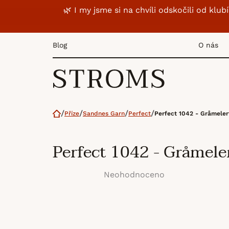
Přejít
🌿 I my jsme si na chvíli odskočili od k
na
obsah
Blog
O nás
Domů
Příze
Sandnes Garn
Perfect
Perfect 1042 - Gråmeler
Perfect 1042 - Gråmele
Neohodnoceno
Průměrné
hodnocení
produktu
je
0,0
z