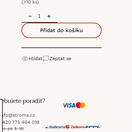
(>10 ks)
Přidat do košíku
Hlídat
Zeptat se
řebujete poradit?
V
M
info
@
stroms.cz
i
a
+420 775 464 018
(po–pá: 8–16)
s
s