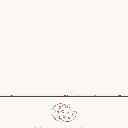
Stroms
Užitečné odkazy
Pot
O nás
Obchodní podmínky
Blog
Ochrana osobních
Kontakty
údajů