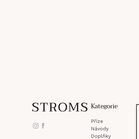
Z
Kategorie
Příze
á
Instagram
Facebook
Návody
Doplňky