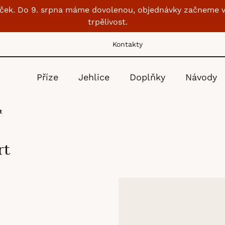
lubíček. Do 9. srpna máme dovolenou, objednávky začneme v
trpělivost.
Kontakty
Příze
Jehlice
Doplňky
Návody
t
rt