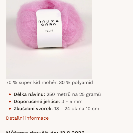
hvězdiček.
70 % super kid mohér, 30 % polyamid
Délka návinu:
250 metrů na 25 gramů
Doporučené jehlice:
3 - 5 mm
Zkušební vzorek:
18 - 24 ok na 10 cm
Detailní informace
Můžeme doručit do:
12.8.2026