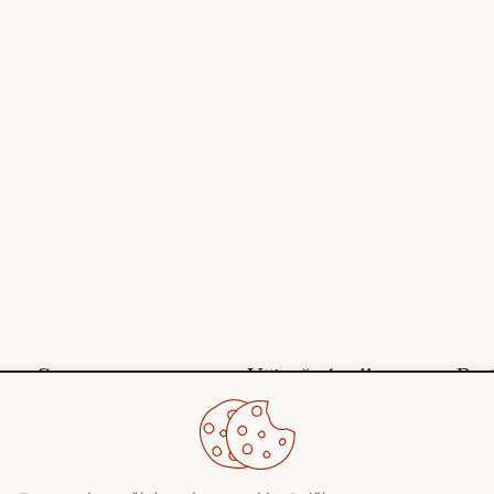
Stroms
Užitečné odkazy
Pot
O nás
Obchodní podmínky
Blog
Ochrana osobních
Kontakty
údajů