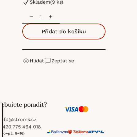
Skladem
(9 ks)
Přidat do košíku
Hlídat
Zeptat se
řebujete poradit?
V
M
info
@
stroms.cz
i
a
+420 775 464 018
(po–pá: 8–16)
s
s