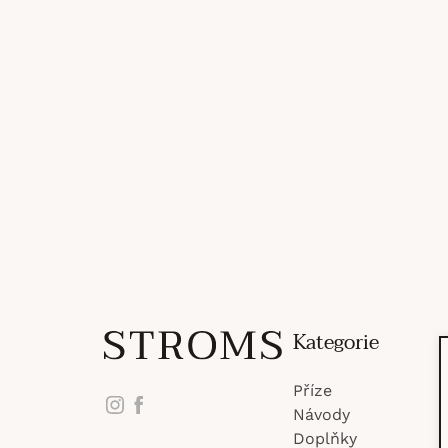
Z
Kategorie
Příze
á
Instagram
Facebook
Návody
Doplňky