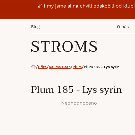
Přejít
🌿 I my jsme si na chvíli odskočili od k
na
obsah
Blog
O nás
Domů
Příze
Rauma Garn
Plum
Plum 185 - Lys syrin
Plum 185 - Lys syrin
Neohodnoceno
Průměrné
hodnocení
produktu
je
0,0
z