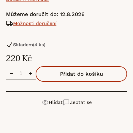
Můžeme doručit do:
12.8.2026
Možnosti doručení
Skladem
(4 ks)
220 Kč
Přidat do košíku
Hlídat
Zeptat se
Sandnes Garn
je norská značka s tradicí od roku
Detailní popis produktu
Výrobní
SandGarn AB
1888. Patří mezi největší výrobce pletacích přízí v