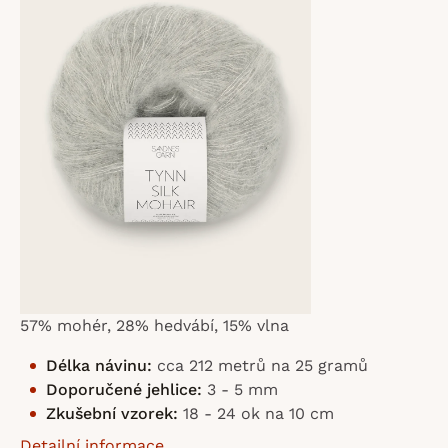
z
5
hvězdiček.
57% mohér, 28% hedvábí, 15% vlna
Délka návinu:
cca 212 metrů na 25 gramů
Doporučené jehlice:
3 - 5 mm
Zkušební vzorek:
18 - 24 ok na 10 cm
Detailní informace