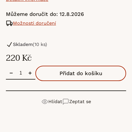
Můžeme doručit do:
12.8.2026
Možnosti doručení
Skladem
(10 ks)
220 Kč
Přidat do košíku
Hlídat
Zeptat se
Sandnes Garn
je norská značka s tradicí od roku
Detailní popis produktu
Výrobní
SandGarn AB
1888. Patří mezi největší výrobce pletacích přízí v