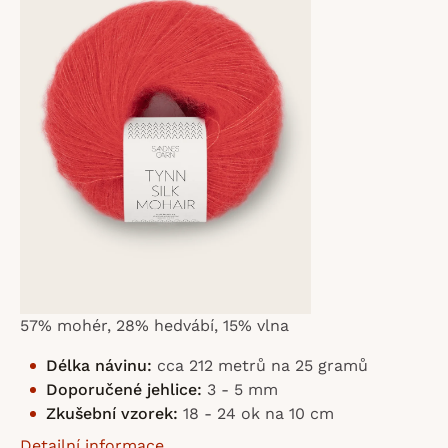
z
5
hvězdiček.
57% mohér, 28% hedvábí, 15% vlna
Délka návinu:
cca 212 metrů na 25 gramů
Doporučené jehlice:
3 - 5 mm
Zkušební vzorek:
18 - 24 ok na 10 cm
Detailní informace