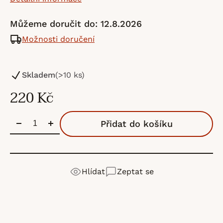
Můžeme doručit do:
12.8.2026
Možnosti doručení
Skladem
(>10 ks)
220 Kč
Přidat do košíku
Hlídat
Zeptat se
Sandnes Garn
je norská značka s tradicí od roku
Detailní popis produktu
Výrobní
SandGarn AB
1888. Patří mezi největší výrobce pletacích přízí v