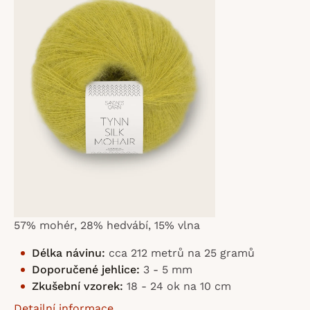
z
5
hvězdiček.
57% mohér, 28% hedvábí, 15% vlna
Délka návinu:
cca 212 metrů na 25 gramů
Doporučené jehlice:
3 - 5 mm
Zkušební vzorek:
18 - 24 ok na 10 cm
Detailní informace