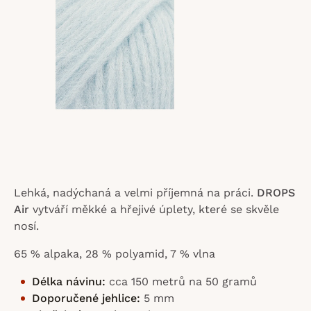
hvězdiček.
Lehká, nadýchaná a velmi příjemná na práci.
DROPS
Air
vytváří měkké a hřejivé úplety, které se skvěle
nosí.
65 % alpaka, 28 % polyamid, 7 % vlna
Délka návinu:
cca 150 metrů na 50 gramů
Doporučené jehlice:
5 mm