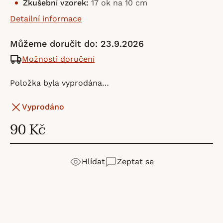
Zkušební vzorek:
17 ok na 10 cm
Detailní informace
Můžeme doručit do:
23.9.2026
Možnosti doručení
Položka byla vyprodána…
Vyprodáno
90 Kč
Hlídat
Zeptat se
DROPS Design
je skandinávská značka přízí a vzorů
Detailní popis produktu
Výrobní
DROPS Design AB
s více než 40letou tradicí. Patří mezi nejznámější
společnost