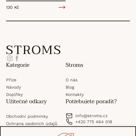
130 Kč
O
v
Z
l
Instagram
Facebook
Kategorie
Stroms
á
á
Příze
O nás
p
d
Návody
Blog
Doplňky
Kontakty
Užitečné odkazy
Potřebujete poradit?
a
a
c
info
@
stroms.cz
Obchodní podmínky
+420 775 464 018
t
Ochrana osobních údajů
(po–pá: 8–16)
í
Možnosti platby