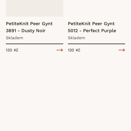
k
PetiteKnit Peer Gynt
PetiteKnit Peer Gynt
t
3891 - Dusty Noir
5012 - Perfect Purple
Skladem
Skladem
ů
130 Kč
130 Kč