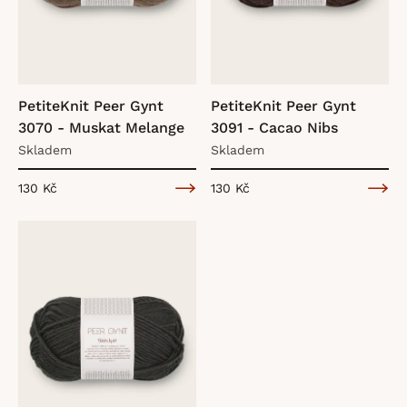
i
s
PetiteKnit Peer Gynt
PetiteKnit Peer Gynt
3070 - Muskat Melange
3091 - Cacao Nibs
p
Skladem
Skladem
130 Kč
130 Kč
r
o
d
u