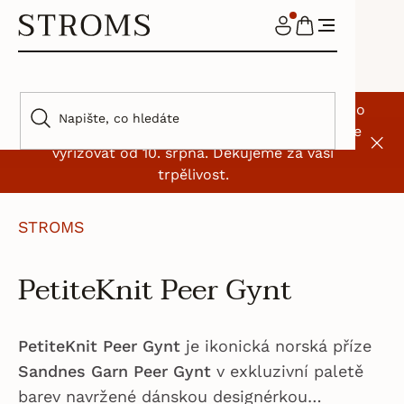
Přejít
na
NÁKUPNÍ
obsah
KOŠÍK
🌿 I my jsme si na chvíli odskočili od klubíček. Do
9. srpna máme dovolenou, objednávky začneme
vyřizovat od 10. srpna. Děkujeme za vaši
trpělivost.
STROMS
PetiteKnit Peer Gynt
PetiteKnit Peer Gynt
je ikonická norská příze
Sandnes Garn Peer Gynt
v exkluzivní paletě
barev navržené dánskou designérkou