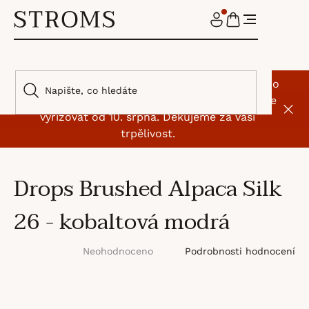
Přejít
na
NÁKUPNÍ
obsah
KOŠÍK
🌿 I my jsme si na chvíli odskočili od klubíček. Do
9. srpna máme dovolenou, objednávky začneme
vyřizovat od 10. srpna. Děkujeme za vaši
trpělivost.
Drops Brushed Alpaca Silk
26 - kobaltová modrá
Průměrné
Podrobnosti hodnocení
Neohodnoceno
hodnocení
produktu
je
0,0