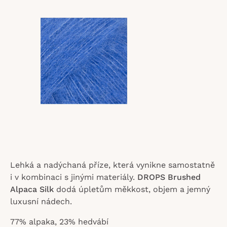
z
5
hvězdiček.
Lehká a nadýchaná příze, která vynikne samostatně
i v kombinaci s jinými materiály.
DROPS Brushed
Alpaca Silk
dodá úpletům měkkost, objem a jemný
luxusní nádech.
77% alpaka, 23% hedvábí