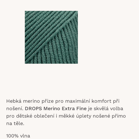
z
5
hvězdiček.
Hebká merino příze pro maximální komfort při
nošení.
DROPS Merino Extra Fine
je skvělá volba
pro dětské oblečení i měkké úplety nošené přímo
na těle.
100% vlna