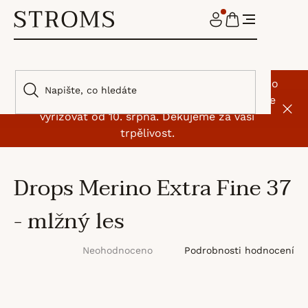
Přejít
na
NÁKUPNÍ
obsah
KOŠÍK
🌿 I my jsme si na chvíli odskočili od klubíček. Do
9. srpna máme dovolenou, objednávky začneme
vyřizovat od 10. srpna. Děkujeme za vaši
trpělivost.
Drops Merino Extra Fine 37
- mlžný les
Průměrné
Podrobnosti hodnocení
Neohodnoceno
hodnocení
produktu
je
0,0