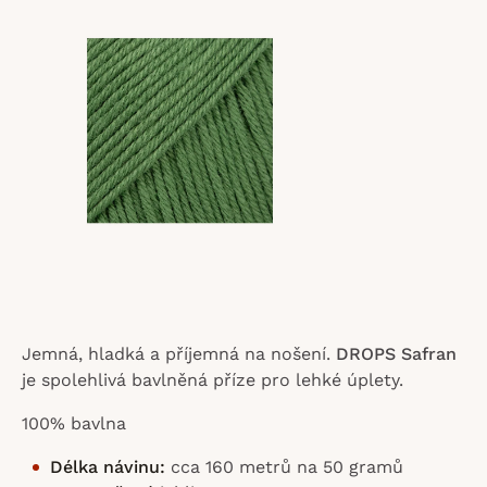
z
5
hvězdiček.
Jemná, hladká a příjemná na nošení.
DROPS Safran
je spolehlivá bavlněná příze pro lehké úplety.
100% bavlna
Délka návinu:
cca 160 metrů na 50 gramů