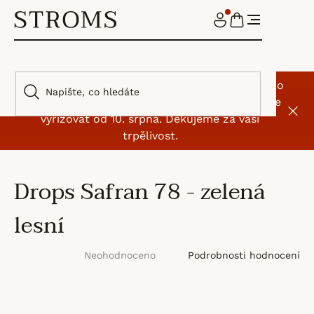
Přejít
na
NÁKUPNÍ
obsah
KOŠÍK
🌿 I my jsme si na chvíli odskočili od klubíček. Do
9. srpna máme dovolenou, objednávky začneme
vyřizovat od 10. srpna. Děkujeme za vaši
trpělivost.
Drops Safran 78 - zelená
lesní
Průměrné
Podrobnosti hodnocení
Neohodnoceno
hodnocení
produktu
je
0,0