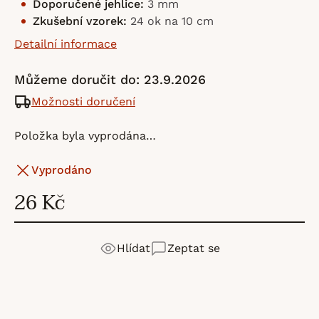
Doporučené jehlice:
3 mm
Zkušební vzorek:
24 ok na 10 cm
Detailní informace
Můžeme doručit do:
23.9.2026
Možnosti doručení
Položka byla vyprodána…
Vyprodáno
26 Kč
Hlídat
Zeptat se
DROPS Design
je skandinávská značka přízí a vzorů
Detailní popis produktu
Výrobní
DROPS Design AB