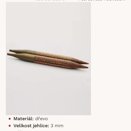
hodnocení
produktu
je
0,0
z
5
hvězdiček.
Materiál:
dřevo
Velikost jehlice:
3 mm