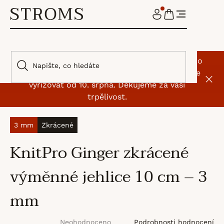
Přejít
na
NÁKUPNÍ
obsah
KOŠÍK
🌿 I my jsme si na chvíli odskočili od klubíček. Do
9. srpna máme dovolenou, objednávky začneme
vyřizovat od 10. srpna. Děkujeme za vaši
trpělivost.
3 mm
Zkrácené
KnitPro Ginger zkrácené
výměnné jehlice 10 cm – 3
mm
Průměrné
Podrobnosti hodnocení
Neohodnoceno