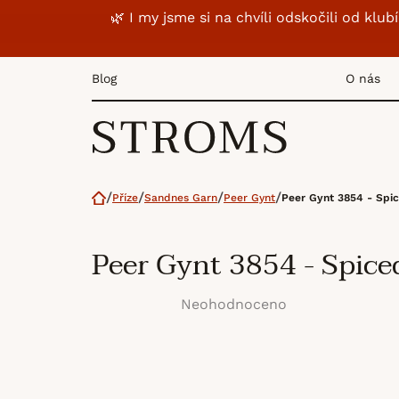
Přejít
🌿 I my jsme si na chvíli odskočili od k
na
obsah
Blog
O nás
Domů
Příze
Sandnes Garn
Peer Gynt
Peer Gynt 3854 - Spi
Peer Gynt 3854 - Spice
Neohodnoceno
Průměrné
hodnocení
produktu
je
0,0
z