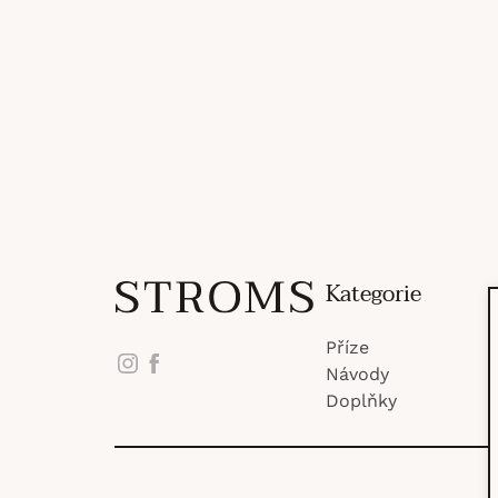
Z
Kategorie
Příze
á
Instagram
Facebook
Návody
Doplňky
p