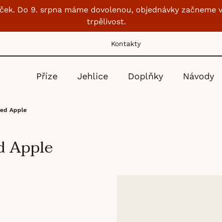
lubíček. Do 9. srpna máme dovolenou, objednávky začneme v
trpělivost.
Kontakty
Příze
Jehlice
Doplňky
Návody
ced Apple
d Apple