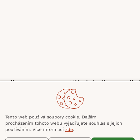
Stroms
Užitečné odkazy
Pot
O nás
Obchodní podmínky
Blog
Ochrana osobních
Kontakty
údajů
Tento web používá soubory cookie. Dalším
procházením tohoto webu vyjadřujete souhlas s jejich
používáním. Více informací
zde
.